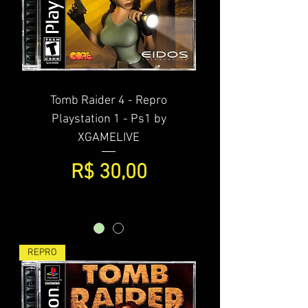
Tomb Raider 4 - Repro
Playstation 1 - Ps1 by
XGAMELIVE
Preço
R$ 30,00
REPRO