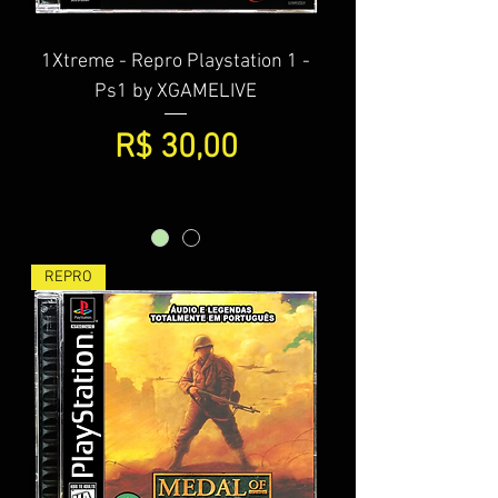
1Xtreme - Repro Playstation 1 -
Ps1 by XGAMELIVE
Preço
R$ 30,00
REPRO