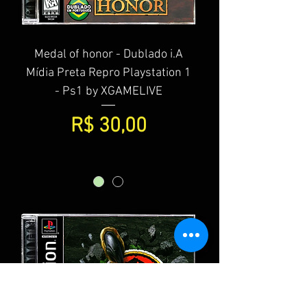
Medal of honor - Dublado i.A
Mídia Preta Repro Playstation 1
- Ps1 by XGAMELIVE
Preço
R$ 30,00