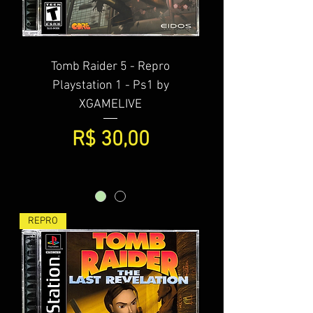
Tomb Raider 5 - Repro
Playstation 1 - Ps1 by
XGAMELIVE
Preço
R$ 30,00
REPRO