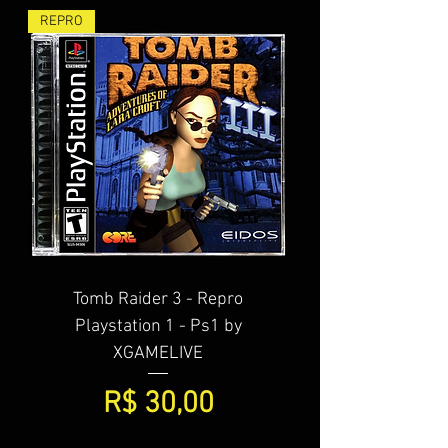
REPRO
Tomb Raider 3 - Repro
Playstation 1 - Ps1 by
XGAMELIVE
Preço
R$ 30,00