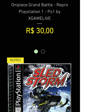
Onipiece Grand Battle - Repro
Playstation 1 - Ps1 by
XGAMELIVE
Preço
R$ 30,00
REPRO