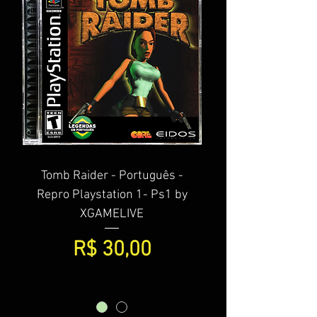
Tomb Raider - Português -
Repro Playstation 1- Ps1 by
XGAMELIVE
Preço
R$ 30,00