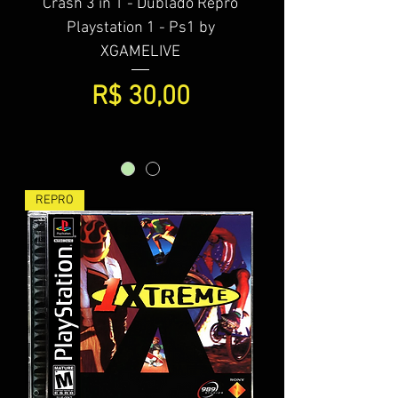
Crash 3 in 1 - Dublado Repro
Playstation 1 - Ps1 by
XGAMELIVE
Preço
R$ 30,00
REPRO