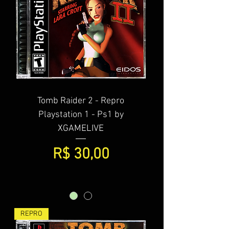
Tomb Raider 2 - Repro
Playstation 1 - Ps1 by
XGAMELIVE
Preço
R$ 30,00
REPRO