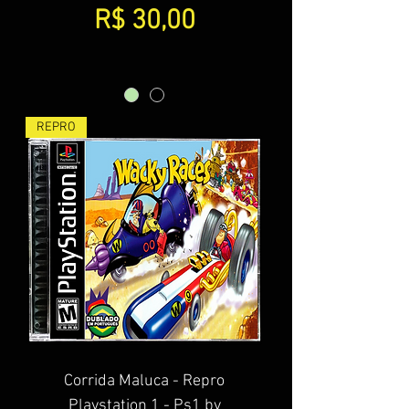
Preço
R$ 30,00
REPRO
Corrida Maluca - Repro
Playstation 1 - Ps1 by