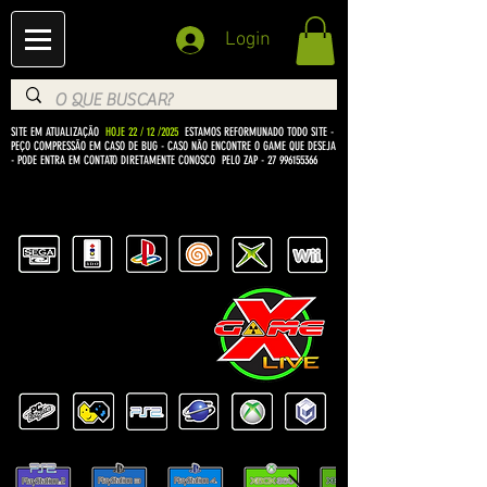
Login
SITE EM ATUALIZAÇÃO
HOJE 22 / 12 /2025
ESTAMOS REFORMUNADO TODO SITE -
PEÇO COMPRESSÃO EM CASO DE BUG
- CASO NÃO ENCONTRE O GAME QUE DESEJA
- PODE ENTRA EM CONTATO DIRETAMENTE CONOSCO PELO ZAP -
27 996155366
BEM VINDO Á