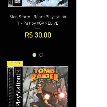
Sled Storm - Repro Playstation
1 - Ps1 by XGAMELIVE
Preço
R$ 30,00
REPRO