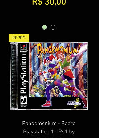
Preço
R$ 30,00
REPRO
Pandemonium - Repro
Playstation 1 - Ps1 by