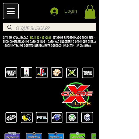
Login
SITE EM ATUALIZAÇÃO
HOJE 22 / 12 /2025
ESTAMOS REFORMUNADO TODO SITE -
PEÇO COMPRESSÃO EM CASO DE BUG
- CASO NÃO ENCONTRE O GAME QUE DESEJA
- PODE ENTRA EM CONTATO DIRETAMENTE CONOSCO PELO ZAP -
27 996155366
BEM VINDO Á