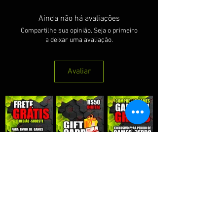
Ainda não há avaliações
Compartilhe sua opinião. Seja o primeiro
a deixar uma avaliação.
Avaliar
QUE RECEBER NOSSAS PROMOÇÕES :