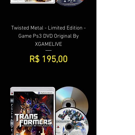
Twisted Metal - Limited Edition -
Game Ps3 DVD Original By
XGAMELIVE
Preço
R$ 195,00