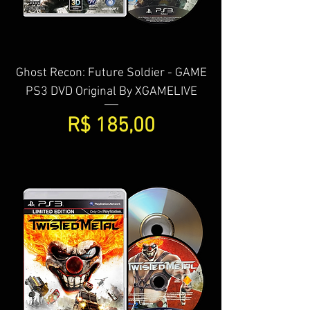
Ghost Recon: Future Soldier - GAME
PS3 DVD Original By XGAMELIVE
Preço
R$ 185,00