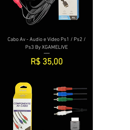
Cabo Av - Audio e Video Ps1 / Ps2 /
Ps3 By XGAMELIVE
Preço
R$ 35,00