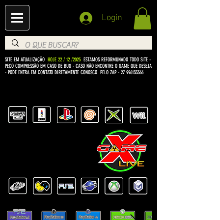
Login
SITE EM ATUALIZAÇÃO
HOJE 22 / 12 /2025
ESTAMOS REFORMUNADO TODO SITE -
PEÇO COMPRESSÃO EM CASO DE BUG
- CASO NÃO ENCONTRE O GAME QUE DESEJA
- PODE ENTRA EM CONTATO DIRETAMENTE CONOSCO PELO ZAP -
27 996155366
BEM VINDO Á