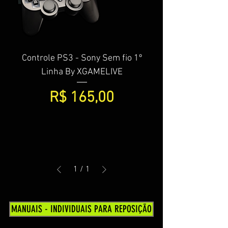
Controle PS3 - Sony Sem fio 1º
Linha By XGAMELIVE
Preço
R$ 165,00
1
/
1
MANUAIS - INDIVIDUAIS PARA REPOSIÇÃO