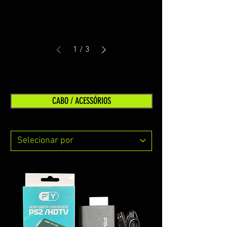
1
/
3
CABO / ACESSÓRIOS