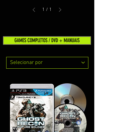
1
/
1
GAMES COMPLETOS / DVD + MANUAIS