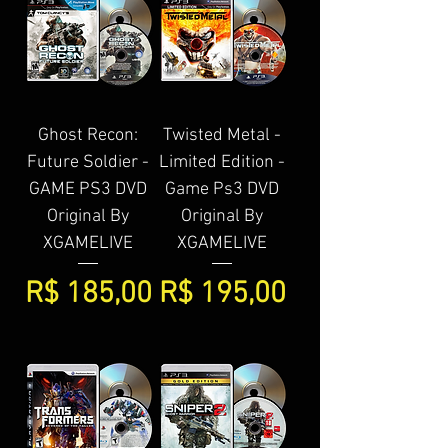
Ghost Recon:
Twisted Metal -
Future Soldier -
Limited Edition -
GAME PS3 DVD
Game Ps3 DVD
Original By
Original By
XGAMELIVE
XGAMELIVE
Preço
Preço
R$ 185,00
R$ 195,00