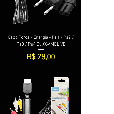
Cabo Força / Energia - Ps1 / Ps2 /
Ps3 / Ps4 By XGAMELIVE
Preço
R$ 28,00