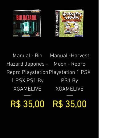
Manual - Bio
Manual -Harvest
Hazard Japones -
Moon - Repro
Repro Playstation
Playstation 1 PSX
1 PSX PS1 By
PS1 By
XGAMELIVE
XGAMELIVE
Preço
Preço
R$ 35,00
R$ 35,00