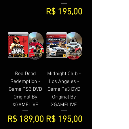
Preço
R$ 195,00
Red Dead
Midnight Club -
Redemption -
Los Angeles -
Game PS3 DVD
Game Ps3 DVD
Original By
Original By
XGAMELIVE
XGAMELIVE
Preço
Preço
R$ 189,00
R$ 195,00