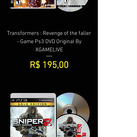
Transformers : Revenge of the faller
- Game Ps3 DVD Original By
XGAMELIVE
Preço
R$ 195,00