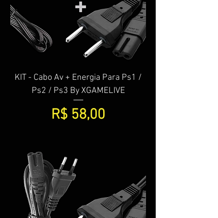
KIT - Cabo Av + Energia Para Ps1 /
Ps2 / Ps3 By XGAMELIVE
Preço
R$ 58,00