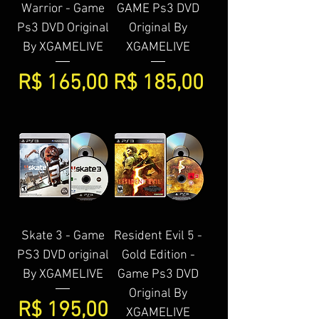
Warrior - Game
GAME Ps3 DVD
Ps3 DVD Original
Original By
By XGAMELIVE
XGAMELIVE
Preço
Preço
R$ 165,00
R$ 185,00
Skate 3 - Game
Resident Evil 5 -
PS3 DVD original
Gold Edition -
By XGAMELIVE
Game Ps3 DVD
Original By
Preço
R$ 195,00
XGAMELIVE