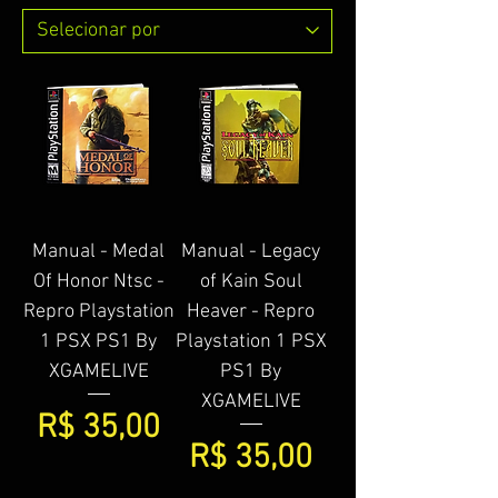
Manual - Medal
Manual - Legacy
Of Honor Ntsc -
of Kain Soul
Repro Playstation
Heaver - Repro
1 PSX PS1 By
Playstation 1 PSX
XGAMELIVE
PS1 By
XGAMELIVE
Preço
R$ 35,00
Preço
R$ 35,00