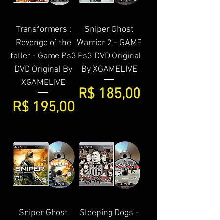
Transformers :
Sniper Ghost
Revenge of the
Warrior 2 - GAME
faller - Game Ps3
Ps3 DVD Original
DVD Original By
By XGAMELIVE
XGAMELIVE
Preço
R$ 185,00
Preço
R$ 195,00
Sniper Ghost
Sleeping Dogs -