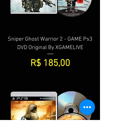
Sniper Ghost Warrior 2 - GAME Ps3
DVD Original By XGAMELIVE
Preço
R$ 185,00