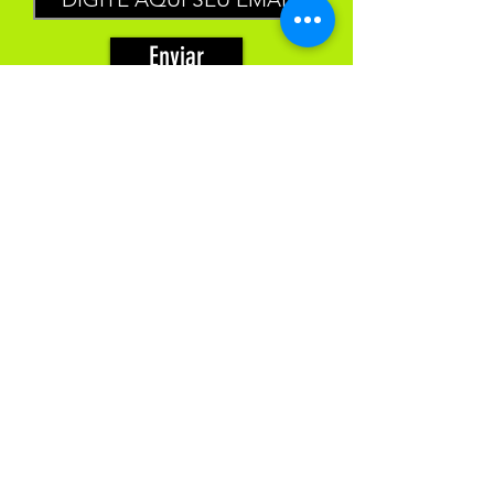
Enviar
XGAMELIVE : LOJA FÍSICA.
Estrada
jerônimo
Monteiro Nº 5298 Paul vila velha - ES
CNPJ:
28.187.337.0001
/ 79
HORÁRIO DE ATENDIMENTO:
Segunda a Sábado de 9:00 as 18:00
CERTIFICAÇÕES :