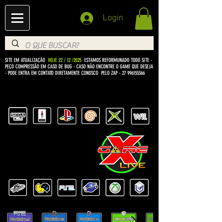
Login
SITE EM ATUALIZAÇÃO
HOJE 22 / 12 /2025
ESTAMOS REFORMUNADO TODO SITE -
PEÇO COMPRESSÃO EM CASO DE BUG
- CASO NÃO ENCONTRE O GAME QUE DESEJA
- PODE ENTRA EM CONTATO DIRETAMENTE CONOSCO PELO ZAP -
27 996155366
BEM VINDO Á