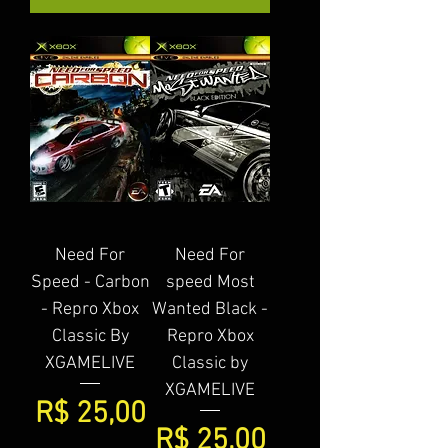
Need For
Need For
Speed - Carbon
speed Most
- Repro Xbox
Wanted Black -
Classic By
Repro Xbox
XGAMELIVE
Classic by
XGAMELIVE
Preço
R$ 25,00
Preço
R$ 25,00