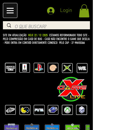
Login
SITE EM ATUALIZAÇÃO
HOJE 22 / 12 /2025
ESTAMOS REFORMUNADO TODO SITE -
PEÇO COMPRESSÃO EM CASO DE BUG
- CASO NÃO ENCONTRE O GAME QUE DESEJA
- PODE ENTRA EM CONTATO DIRETAMENTE CONOSCO PELO ZAP -
27 996155366
BEM VINDO Á