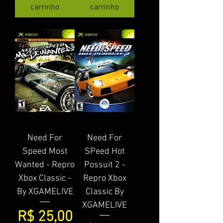
carrinho
carrinho
Need For
Need For
Speed Most
SPeed Hot
Wanted - Repro
Possuit 2 -
Xbox Classic -
Repro Xbox
By XGAMELIVE
Classic By
XGAMELIVE
Preço
R$ 25,00