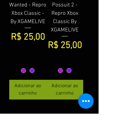
Wanted - Repro
Possuit 2 -
Xbox Classic -
Repro Xbox
By XGAMELIVE
Classic By
XGAMELIVE
Preço
R$ 25,00
Preço
R$ 25,00
Adicionar ao
Adicionar ao
carrinho
carrinho
1
/
6
PRECISANDO DE ENCARTES IMPRESSOS EM PAPEL FOTOGRAFICO ?