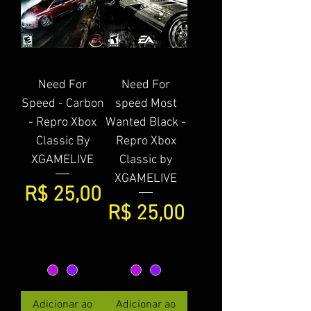
Need For
Need For
Speed - Carbon
speed Most
- Repro Xbox
Wanted Black -
Classic By
Repro Xbox
XGAMELIVE
Classic by
XGAMELIVE
Preço
R$ 25,00
Preço
R$ 25,00
Adicionar ao
Adicionar ao