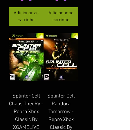
Adicionar ao
Adicionar ao
carrinho
carrinho
Splinter Cell
Splinter Cell
Chaos TheoRy -
Pandora
Repro Xbox
Tomorrow -
Classic By
Repro Xbox
XGAMELIVE
Classic By