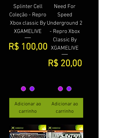
Splinter Cell
Need For
Coleção - Repro
Speed
Xbox classic By
Underground 2
XGAMELIVE
- Repro Xbox
Classic By
Preço
R$ 100,00
XGAMELIVE
Preço
R$ 20,00
Adicionar ao
Adicionar ao
carrinho
carrinho