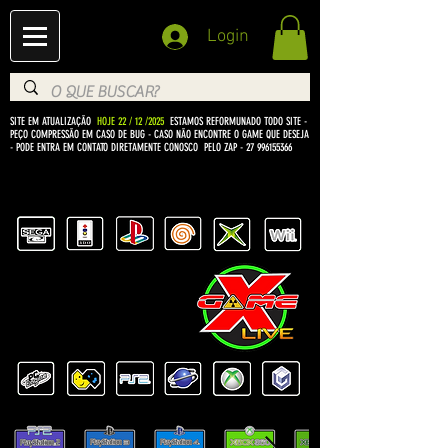
Login
SITE EM ATUALIZAÇÃO
HOJE 22 / 12 /2025
ESTAMOS REFORMUNADO TODO SITE -
PEÇO COMPRESSÃO EM CASO DE BUG
- CASO NÃO ENCONTRE O GAME QUE DESEJA
- PODE ENTRA EM CONTATO DIRETAMENTE CONOSCO PELO ZAP -
27 996155366
BEM VINDO Á