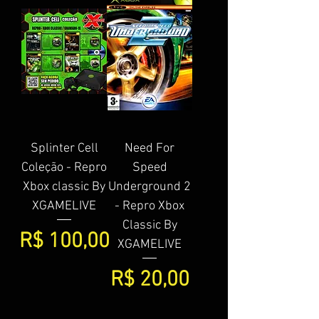
Splinter Cell
Need For
Coleção - Repro
Speed
Xbox classic By
Underground 2
XGAMELIVE
- Repro Xbox
Classic By
Preço
R$ 100,00
XGAMELIVE
Preço
R$ 20,00