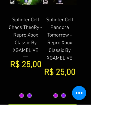
Splinter Cell
Splinter Cell
Chaos TheoRy -
Pandora
Repro Xbox
Tomorrow -
Classic By
Repro Xbox
XGAMELIVE
Classic By
XGAMELIVE
Preço
R$ 25,00
Preço
R$ 25,00
Adicionar ao
Adicionar ao
carrinho
carrinho