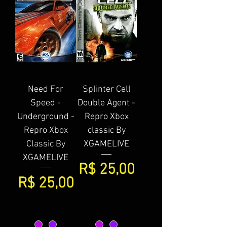
Need For
Splinter Cell
Speed -
Double Agent -
Underground -
Repro Xbox
Repro Xbox
classic By
Classic By
XGAMELIVE
XGAMELIVE
Preço
R$ 25,00
Preço
R$ 25,00