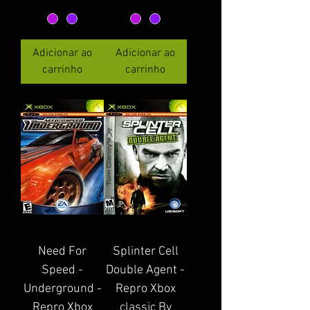
Adicionar ao
Adicionar ao
carrinho
carrinho
Need For
Splinter Cell
Speed -
Double Agent -
Underground -
Repro Xbox
Repro Xbox
classic By