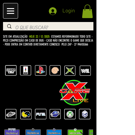
Login
SITE EM ATUALIZAÇÃO
HOJE 22 / 12 /2025
ESTAMOS REFORMUNADO TODO SITE -
PEÇO COMPRESSÃO EM CASO DE BUG
- CASO NÃO ENCONTRE O GAME QUE DESEJA
- PODE ENTRA EM CONTATO DIRETAMENTE CONOSCO PELO ZAP -
27 996155366
BEM VINDO Á