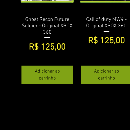
Ghost Recon Future
Visualização rápida
Call of duty MW4 -
Visualização rápida
Soldier - Original XBOX
Original XBOX 360
360
Preço
R$ 125,00
Preço
R$ 125,00
Adicionar ao
Adicionar ao
carrinho
carrinho