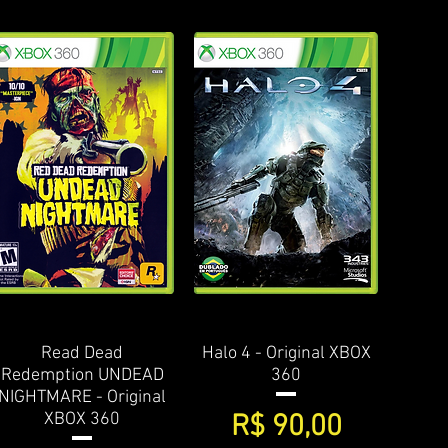
Visualização rápida
Read Dead
Halo 4 - Original XBOX
Visualização rápida
Redemption UNDEAD
360
NIGHTMARE - Original
Preço
XBOX 360
R$ 90,00