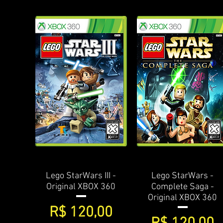
Lego StarWars III -
Visualização rápida
Lego StarWars -
Visualização rápida
Original XBOX 360
Complete Saga -
Original XBOX 360
Preço
R$ 120,00