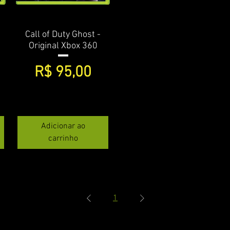
Call of Duty Ghost -
Visualização rápida
Original Xbox 360
Preço
R$ 95,00
Adicionar ao
carrinho
1