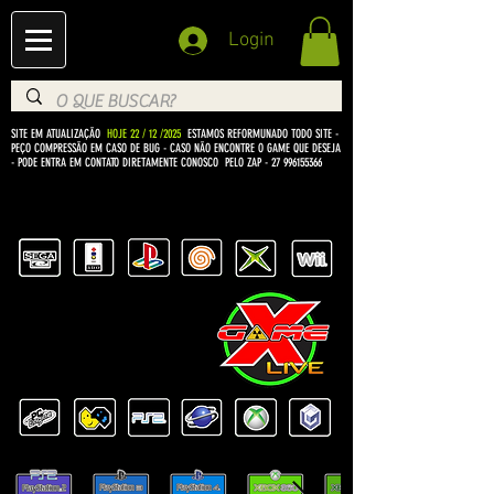
Login
SITE EM ATUALIZAÇÃO
HOJE 22 / 12 /2025
ESTAMOS REFORMUNADO TODO SITE -
PEÇO COMPRESSÃO EM CASO DE BUG
- CASO NÃO ENCONTRE O GAME QUE DESEJA
- PODE ENTRA EM CONTATO DIRETAMENTE CONOSCO PELO ZAP -
27 996155366
BEM VINDO Á