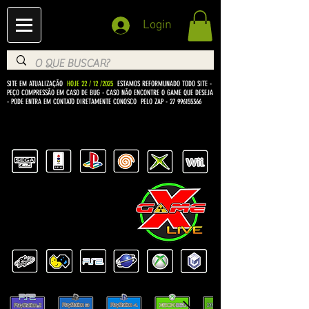
Login
SITE EM ATUALIZAÇÃO
HOJE 22 / 12 /2025
ESTAMOS REFORMUNADO TODO SITE -
PEÇO COMPRESSÃO EM CASO DE BUG
- CASO NÃO ENCONTRE O GAME QUE DESEJA
- PODE ENTRA EM CONTATO DIRETAMENTE CONOSCO PELO ZAP -
27 996155366
BEM VINDO Á