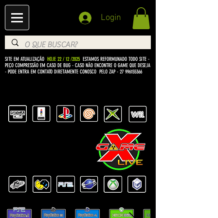
Login
SITE EM ATUALIZAÇÃO
HOJE 22 / 12 /2025
ESTAMOS REFORMUNADO TODO SITE -
PEÇO COMPRESSÃO EM CASO DE BUG
- CASO NÃO ENCONTRE O GAME QUE DESEJA
- PODE ENTRA EM CONTATO DIRETAMENTE CONOSCO PELO ZAP -
27 996155366
BEM VINDO Á