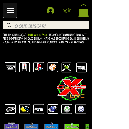
Login
SITE EM ATUALIZAÇÃO
HOJE 22 / 12 /2025
ESTAMOS REFORMUNADO TODO SITE -
PEÇO COMPRESSÃO EM CASO DE BUG
- CASO NÃO ENCONTRE O GAME QUE DESEJA
- PODE ENTRA EM CONTATO DIRETAMENTE CONOSCO PELO ZAP -
27 996155366
BEM VINDO Á