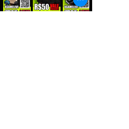
QUE RECEBER NOSSAS PROMOÇÕES :
Enviar
XGAMELIVE : LOJA FÍSICA.
Estrada
jerônimo
Monteiro Nº 5298 Paul vila velha - ES