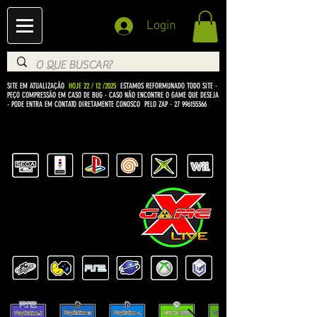
Login
SITE EM ATUALIZAÇÃO
HOJE 22 / 12 /2025
ESTAMOS REFORMUNADO TODO SITE -
PEÇO COMPRESSÃO EM CASO DE BUG
- CASO NÃO ENCONTRE O GAME QUE DESEJA
- PODE ENTRA EM CONTATO DIRETAMENTE CONOSCO PELO ZAP -
27 996155366
BEM VINDO Á