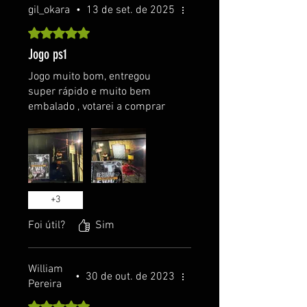
gil_okara
•
13 de set. de 2025
Rated 5 out of 5 stars.
Jogo ps1
Jogo muito bom, entregou
super rápido e muito bem
embalado , votarei a comprar
+
3
Foi útil?
Sim
William
•
30 de out. de 2023
Pereira
Rated 5 out of 5 stars.