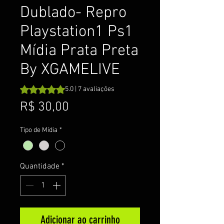
Dublado- Repro
Playstation1 Ps1
Mídia Prata Preta
By XGAMELIVE
A classificação é 5.0 de 5 estrelas com base em 7 avalia
5.0 | 7 avaliações
Preço
R$ 30,00
Tipo de Mídia
*
Quantidade
*
Adicionar ao carrinho