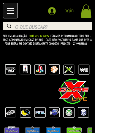
Login
SITE EM ATUALIZAÇÃO
HOJE 22 / 12 /2025
ESTAMOS REFORMUNADO TODO SITE -
PEÇO COMPRESSÃO EM CASO DE BUG
- CASO NÃO ENCONTRE O GAME QUE DESEJA
- PODE ENTRA EM CONTATO DIRETAMENTE CONOSCO PELO ZAP -
27 996155366
BEM VINDO Á