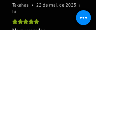
Takahas
•
22 de mai. de 2025
hi
Rated 5 out of 5 stars.
Me surpreendeu
Que capricho mano, fiquei
emocionado ao receber. O
Melhor é que seu acervo é
fantastico. Da vontade de levar
tudo. Parabéns pelo excelente
trabalho
Foi útil?
Sim
Michel
Rodrigu
•
31 de out. de 2023