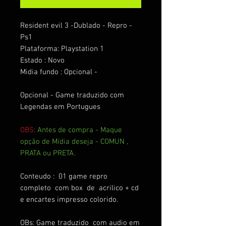
Resident evil 3 -Dublado - Repro -
Ps1
Plataforma: Playstation 1
Estado : Novo
Midia fundo : Opcional -
Opcional - Game traduzido com
Legendas em Portugues
OBS:
Antes de compra - Maque
opção de Mídia deseja - COMUN ,
PRATA ou PRETA.
Conteudo : 01 game repro
completo com box de acrilico + cd
e encartes impresso colorido.
OBs: Game traduzido com audio em