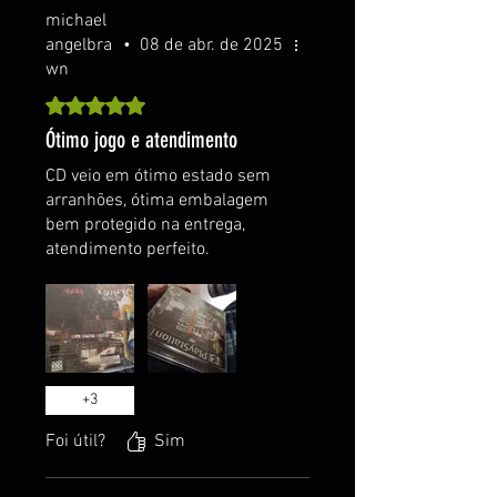
michael
angelbra
•
08 de abr. de 2025
wn
Rated 5 out of 5 stars.
Ótimo jogo e atendimento
CD veio em ótimo estado sem
arranhões, ótima embalagem
bem protegido na entrega,
atendimento perfeito.
+
3
Foi útil?
Sim