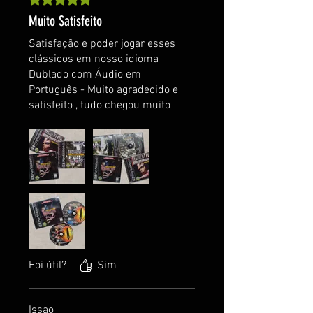
Muito Satisfeito
Satisfação e poder jogar esses
clássicos em nosso idioma
Dublado com Áudio em
Português - Muito agradecido e
satisfeito , tudo chegou muito
bem embalado e funcionando
perfeitamente ! a qualidade e
realmente sensacional !
Obrigado e voltarei compra
mais vezes ! Super Recomendo
!
Foi útil?
Sim
Issao