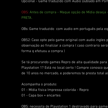
Opcional - Game traduzido com Audio Dublado em Po
OBS:
Antes de compra - Maque opção de Mídia deseja 
PRETA.
OBs: Game traduzido com audio em português pela eq
OBS2: Caso opte pelo game original com audio ingles p
observação ao finalizar a compra ( caso contrario ser
forma q efetuou a compra )
Se tá procurando games Repro de alta qualidade para 
Playstation 1? Está no local certo ! Compre conosco q
de 10 anos no mercado, e poderemos te presta total as
Acompanha o produto:
01 - Mídia física Impressa colorida - Repro
01 - Capa box + encartes
OBS: necessita de Playstation 1 destravado para games