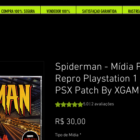
COMPRA 100% SEGURA
VENDEDOR 100%
SATISFAÇAO GARANTIDA
RASTRE
Spiderman - Mídia P
Repro Playstation 1
PSX Patch By XGAM
A classificação é 5.0 de 5 estrelas c
5.0 | 2 avaliações
Preço
R$ 30,00
Tipo de Mídia
*