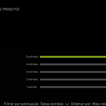
OS PRODUTOS
5 estrelas
4 estrelas
3 estrelas
2 estrelas
1 estrela
Filtrar por pontuação:
Todas estrelas
Ordenar por:
Mais re