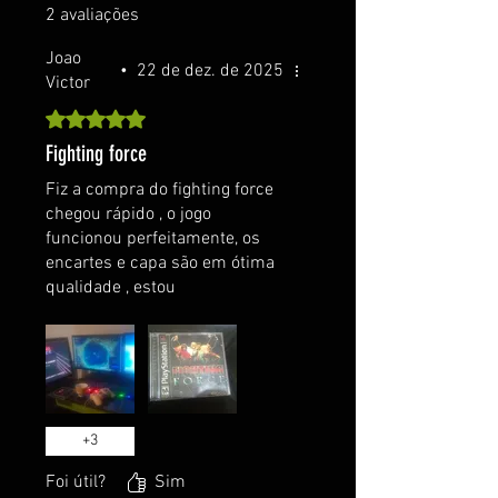
2 avaliações
Joao
•
22 de dez. de 2025
Victor
Rated 5 out of 5 stars.
Fighting force
Fiz a compra do fighting force
chegou rápido , o jogo
funcionou perfeitamente, os
encartes e capa são em ótima
qualidade , estou
extremamente satisfeito e
comprarei novamente
+
3
Foi útil?
Sim