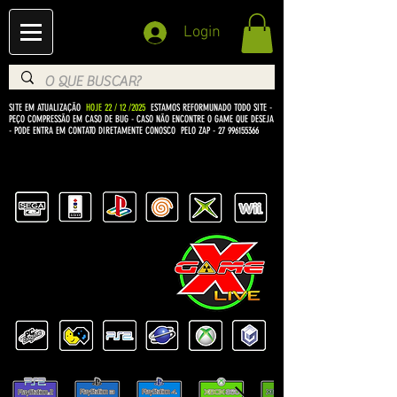
Login
SITE EM ATUALIZAÇÃO
HOJE 22 / 12 /2025
ESTAMOS REFORMUNADO TODO SITE -
PEÇO COMPRESSÃO EM CASO DE BUG
- CASO NÃO ENCONTRE O GAME QUE DESEJA
- PODE ENTRA EM CONTATO DIRETAMENTE CONOSCO PELO ZAP -
27 996155366
BEM VINDO Á