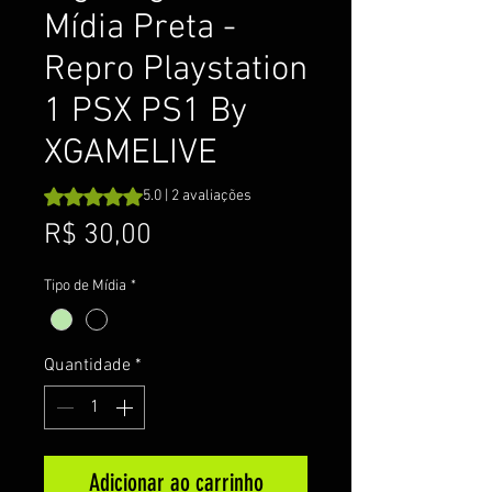
Mídia Preta -
Repro Playstation
1 PSX PS1 By
XGAMELIVE
A classificação é 5.0 de 5 estrelas com base em 2 avalia
5.0 | 2 avaliações
Preço
R$ 30,00
Tipo de Mídia
*
Quantidade
*
Adicionar ao carrinho