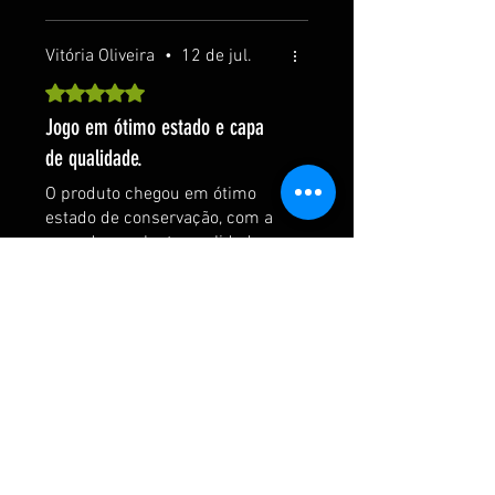
Vitória Oliveira
•
12 de jul.
Rated 5 out of 5 stars.
Jogo em ótimo estado e capa
de qualidade.
O produto chegou em ótimo
estado de conservação, com a
capa de excelente qualidade, e
o jogo está rodando
perfeitamente. A entrega foi
realizada dentro do prazo
estimado. Estou muito
satisfeita com a compra e
recomendo tanto o jogo quanto
o vendedor.
+
2
Foi útil?
Sim