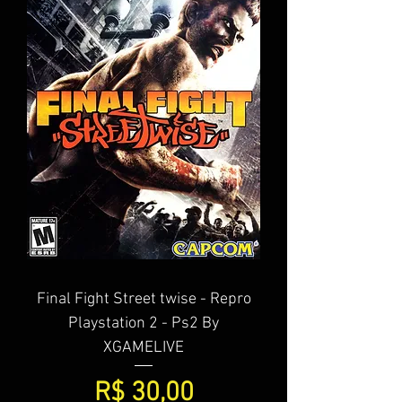
Final Fight Street twise - Repro
Playstation 2 - Ps2 By
XGAMELIVE
Preço
R$ 30,00