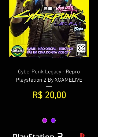
CyberPunk Legacy - Repro
Playstation 2 By XGAMELIVE
Preço
R$ 20,00