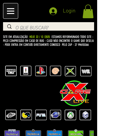
Login
SITE EM ATUALIZAÇÃO
HOJE 22 / 12 /2025
ESTAMOS REFORMUNADO TODO SITE -
PEÇO COMPRESSÃO EM CASO DE BUG
- CASO NÃO ENCONTRE O GAME QUE DESEJA
- PODE ENTRA EM CONTATO DIRETAMENTE CONOSCO PELO ZAP -
27 996155366
BEM VINDO Á