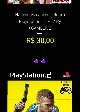
Nancon Vs capcon - Repro
Playstation 2 - Ps2 By
XGAMELIVE
Preço
R$ 30,00