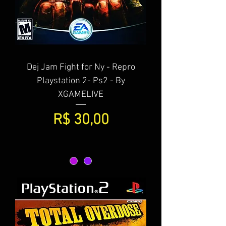
Dej Jam Fight for Ny - Repro
Playstation 2- Ps2 - By
XGAMELIVE
Preço
R$ 30,00