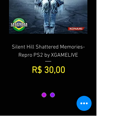
Silent Hill Shattered Memories-
Repro PS2 by XGAMELIVE
Preço
R$ 30,00
5
/
8