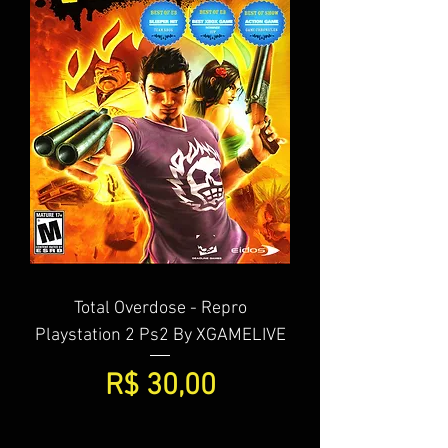
Total Overdose - Repro
Playstation 2 Ps2 By XGAMELIVE
Preço
R$ 30,00