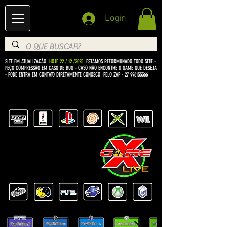
Login
SITE EM ATUALIZAÇÃO
HOJE 22 / 12 /2025
ESTAMOS REFORMUNADO TODO SITE -
PEÇO COMPRESSÃO EM CASO DE BUG
- CASO NÃO ENCONTRE O GAME QUE DESEJA
- PODE ENTRA EM CONTATO DIRETAMENTE CONOSCO PELO ZAP -
27 996155366
BEM VINDO Á