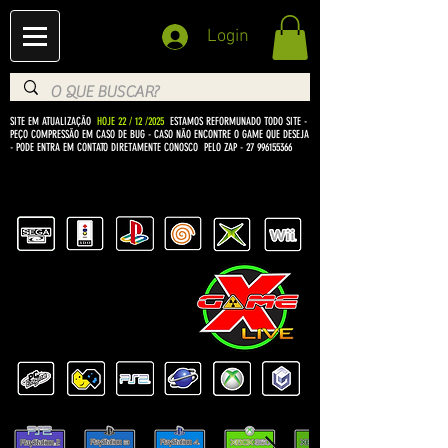
Login
SITE EM ATUALIZAÇÃO
HOJE 22 / 12 /2025
ESTAMOS REFORMUNADO TODO SITE -
PEÇO COMPRESSÃO EM CASO DE BUG
- CASO NÃO ENCONTRE O GAME QUE DESEJA
- PODE ENTRA EM CONTATO DIRETAMENTE CONOSCO PELO ZAP -
27 996155366
BEM VINDO Á