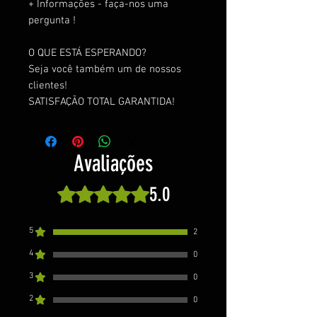
+ Informações - faça-nos uma
pergunta !
O QUE ESTÁ ESPERANDO?
Seja você também um de nossos
clientes!
SATISFAÇÃO TOTAL GARANTIDA!
Avaliações
5.0
Rated 5 out of 5 stars.
5
2
4
0
3
0
2
0