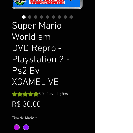
Super Mario
World em
DVD Repro -
Playstation 2 -
Ps2 By
XGAMELIVE
A classificação é 5.0 de 5 estrelas com base em 2 avalia
5.0 | 2 avaliações
Preço
R$ 30,00
Tipo de Mídia
*