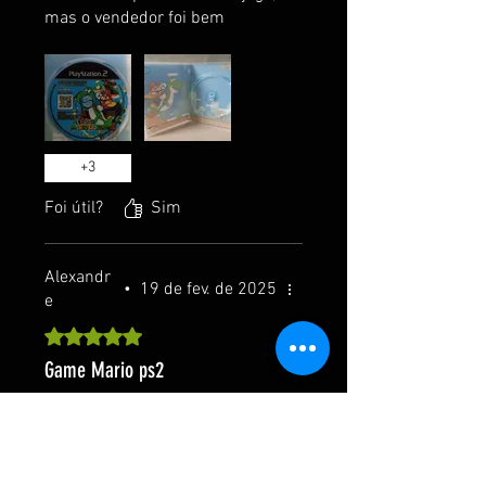
mas o vendedor foi bem
atencioso, ajudou e deu tudo
certo.
+
3
Foi útil?
Sim
Alexandr
•
19 de fev. de 2025
e
Rated 5 out of 5 stars.
Game Mario ps2
Vendedor muito atencioso e
prestativo. Jogo de qualidade e
funcionou perfeitamente.