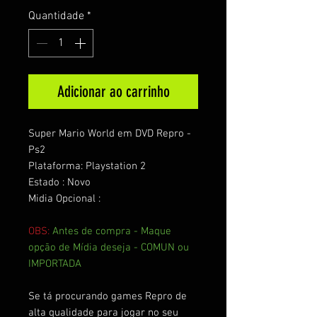
Quantidade
*
Adicionar ao carrinho
Super Mario World em DVD Repro -
Ps2
Plataforma: Playstation 2
Estado : Novo
Midia Opcional :
OBS:
Antes de compra - Maque
opção de Mídia deseja - COMUN ou
IMPORTADA
Se tá procurando games Repro de
alta qualidade para jogar no seu