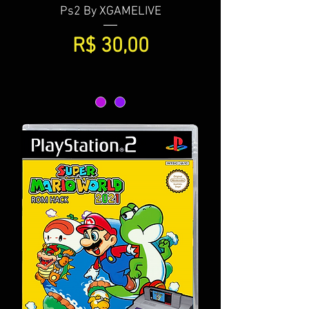
Ps2 By XGAMELIVE
Preço
R$ 30,00