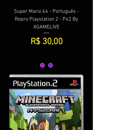
Super Mario 64 - Português -
Repro Playstation 2 - Ps2 By
XGAMELIVE
Preço
R$ 30,00