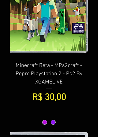
Minecraft Beta - MPs2craft -
Repro Playstation 2 - Ps2 By
XGAMELIVE
Preço
R$ 30,00