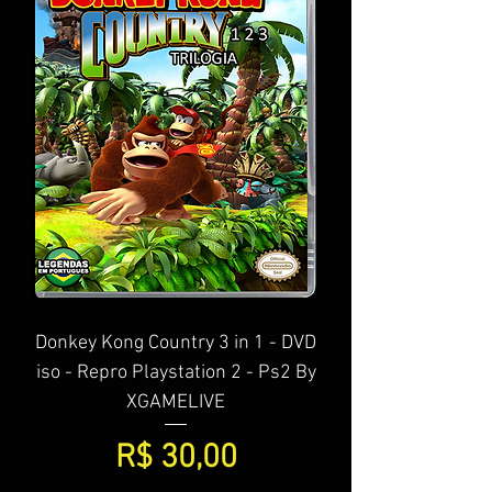
Donkey Kong Country 3 in 1 - DVD
iso - Repro Playstation 2 - Ps2 By
XGAMELIVE
Preço
R$ 30,00