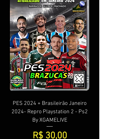
PES 2024 + Brasileirão Janeiro
2024- Repro Playstation 2 - Ps2
By XGAMELIVE
Preço
R$ 30,00