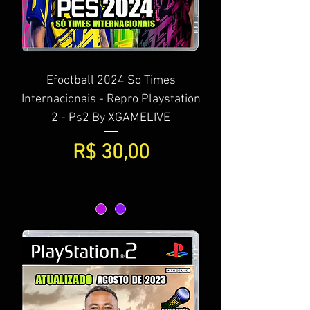
Efootball 2024 So Times
Internacionais - Repro Playstation
2 - Ps2 By XGAMELIVE
Preço
R$ 30,00