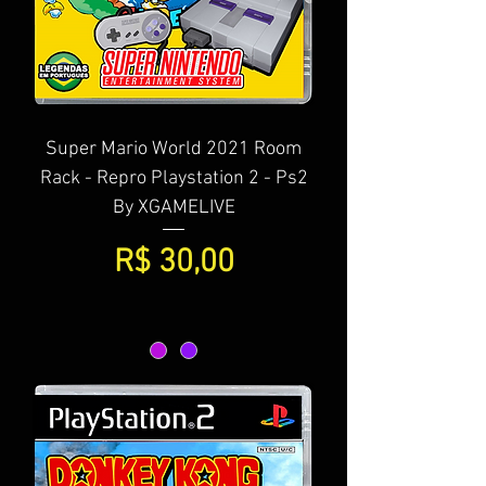
Super Mario World 2021 Room
Rack - Repro Playstation 2 - Ps2
By XGAMELIVE
Preço
R$ 30,00