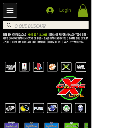
Login
SITE EM ATUALIZAÇÃO
HOJE 22 / 12 /2025
ESTAMOS REFORMUNADO TODO SITE -
PEÇO COMPRESSÃO EM CASO DE BUG
- CASO NÃO ENCONTRE O GAME QUE DESEJA
- PODE ENTRA EM CONTATO DIRETAMENTE CONOSCO PELO ZAP -
27 996155366
BEM VINDO Á