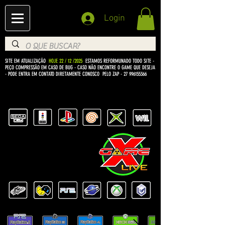
Login
SITE EM ATUALIZAÇÃO
HOJE 22 / 12 /2025
ESTAMOS REFORMUNADO TODO SITE -
PEÇO COMPRESSÃO EM CASO DE BUG
- CASO NÃO ENCONTRE O GAME QUE DESEJA
- PODE ENTRA EM CONTATO DIRETAMENTE CONOSCO PELO ZAP -
27 996155366
BEM VINDO Á