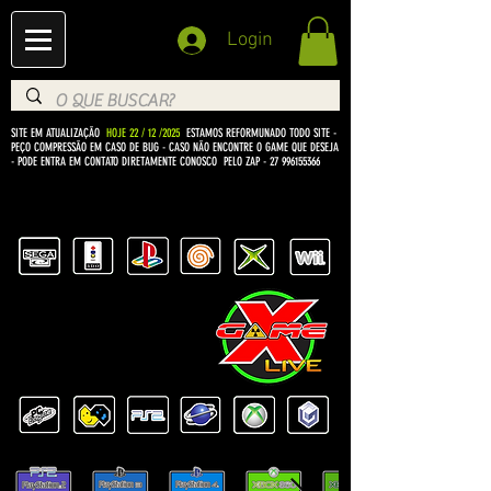
Login
SITE EM ATUALIZAÇÃO
HOJE 22 / 12 /2025
ESTAMOS REFORMUNADO TODO SITE -
PEÇO COMPRESSÃO EM CASO DE BUG
- CASO NÃO ENCONTRE O GAME QUE DESEJA
- PODE ENTRA EM CONTATO DIRETAMENTE CONOSCO PELO ZAP -
27 996155366
BEM VINDO Á