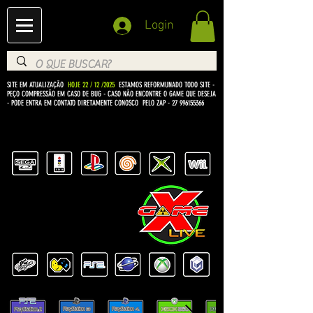
Login
SITE EM ATUALIZAÇÃO
HOJE 22 / 12 /2025
ESTAMOS REFORMUNADO TODO SITE -
PEÇO COMPRESSÃO EM CASO DE BUG
- CASO NÃO ENCONTRE O GAME QUE DESEJA
- PODE ENTRA EM CONTATO DIRETAMENTE CONOSCO PELO ZAP -
27 996155366
BEM VINDO Á