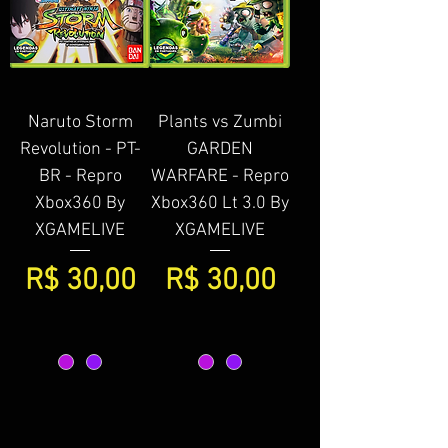
Naruto Storm
Plants vs Zumbi
Revolution - PT-
GARDEN
BR - Repro
WARFARE - Repro
Xbox360 By
Xbox360 Lt 3.0 By
XGAMELIVE
XGAMELIVE
Preço
Preço
R$ 30,00
R$ 30,00