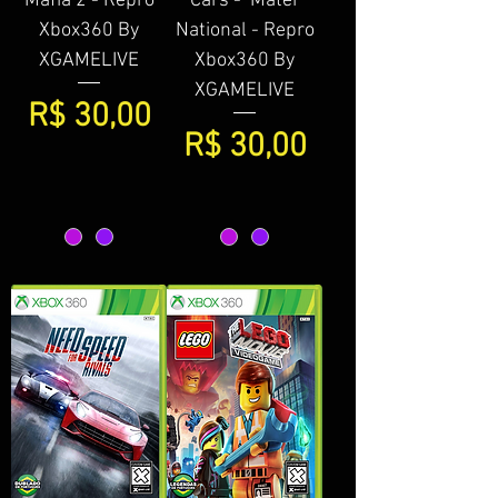
Mafia 2 - Repro
Cars - Mater
Xbox360 By
National - Repro
XGAMELIVE
Xbox360 By
XGAMELIVE
Preço
R$ 30,00
Preço
R$ 30,00