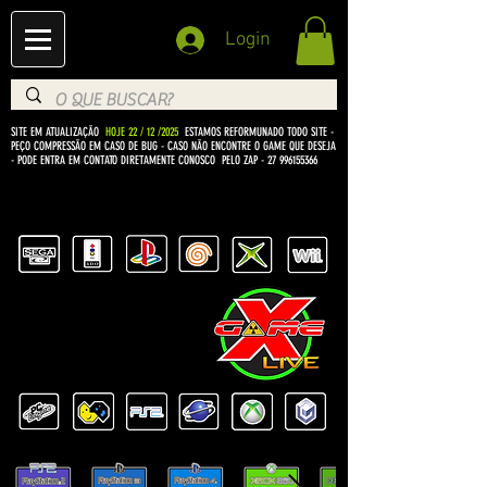
Login
SITE EM ATUALIZAÇÃO
HOJE 22 / 12 /2025
ESTAMOS REFORMUNADO TODO SITE -
PEÇO COMPRESSÃO EM CASO DE BUG
- CASO NÃO ENCONTRE O GAME QUE DESEJA
- PODE ENTRA EM CONTATO DIRETAMENTE CONOSCO PELO ZAP -
27 996155366
BEM VINDO Á