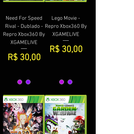
Need For Speed
Lego Movie -
Rival - Dublado -
Repro Xbox360 By
Repro Xbox360 By
XGAMELIVE
XGAMELIVE
Preço
R$ 30,00
Preço
R$ 30,00