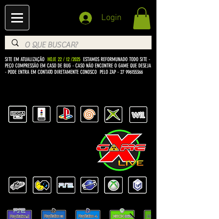
Login
SITE EM ATUALIZAÇÃO
HOJE 22 / 12 /2025
ESTAMOS REFORMUNADO TODO SITE -
PEÇO COMPRESSÃO EM CASO DE BUG
- CASO NÃO ENCONTRE O GAME QUE DESEJA
- PODE ENTRA EM CONTATO DIRETAMENTE CONOSCO PELO ZAP -
27 996155366
BEM VINDO Á