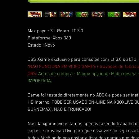
Max payne 3 - Repro LT 3.0
Plataforma: Xbox 360
Estado : Novo
OBS :Game exclusivo para consoles com Lt 3.0 ou LTU,
*NÃO FUNCIONA EM VIDEO GAMES ( travados de fabrica
OBS:
Antes de compra - Maque opção de Mídia deseja
IMPORTADA.
Game foi testado diretamente no ABGX e pode ser ins
HD interno. PODE SER USADO ON-LINE NA XBOXLIVE OU
BURNEMAX , NÃO E TRUNCADO!
Nós da xgamelive estamos apenas fazendo trabalho d
capas, e gravação Dvd para que essa versão seja usad
todos. Você pode nos enviar a lista dos games que de