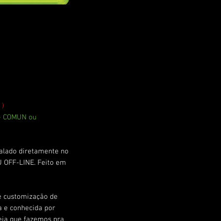
 )
 - COMUN ou
talado diretamente no
 OFF-LINE. Feito em
e customização de
a e conhecida por
seja que fazemos pra