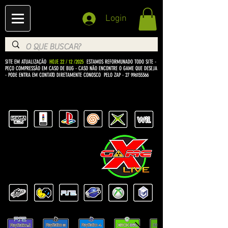
Login
SITE EM ATUALIZAÇÃO
HOJE 22 / 12 /2025
ESTAMOS REFORMUNADO TODO SITE -
PEÇO COMPRESSÃO EM CASO DE BUG
- CASO NÃO ENCONTRE O GAME QUE DESEJA
- PODE ENTRA EM CONTATO DIRETAMENTE CONOSCO PELO ZAP -
27 996155366
BEM VINDO Á