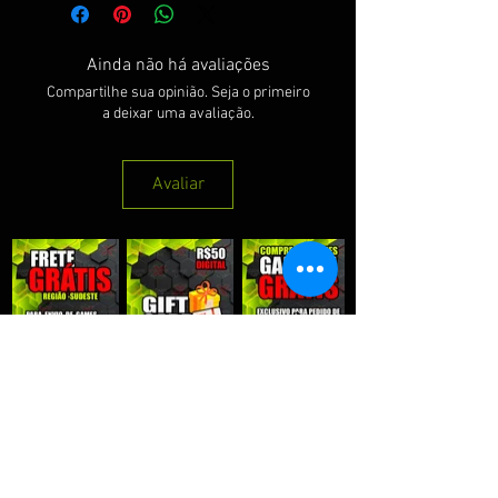
Ainda não há avaliações
Compartilhe sua opinião. Seja o primeiro
a deixar uma avaliação.
Avaliar
QUE RECEBER NOSSAS PROMOÇÕES :