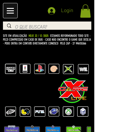
Login
SITE EM ATUALIZAÇÃO
HOJE 22 / 12 /2025
ESTAMOS REFORMUNADO TODO SITE -
PEÇO COMPRESSÃO EM CASO DE BUG
- CASO NÃO ENCONTRE O GAME QUE DESEJA
- PODE ENTRA EM CONTATO DIRETAMENTE CONOSCO PELO ZAP -
27 996155366
BEM VINDO Á