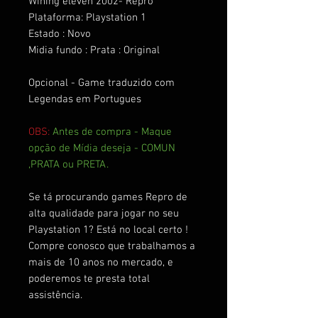
Wining eleven 2002- Repro
Plataforma: Playstation 1
Estado : Novo
Midia fundo : Prata : Original
Opcional - Game traduzido com
Legendas em Portugues
OBS:
Antes de compra - Maque
opção de Mídia deseja - COMUN
,PRATA ou PRETA.
Se tá procurando games Repro de
alta qualidade para jogar no seu
Playstation 1? Está no local certo !
Compre conosco que trabalhamos a
mais de 10 anos no mercado, e
poderemos te presta total
assistência.