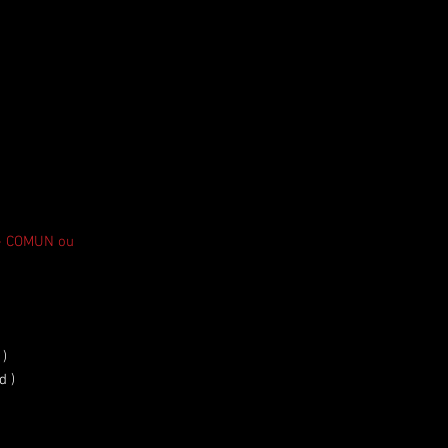
 - COMUN ou
 )
d )