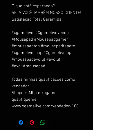
O que está esperando?
SEJA VOCÊ TAMBÉM NOSSO CLIENTE!
Satisfação Total Garantida.
#xgamelive, #Xgamelivevenda
#Mousepad #Mousepadgamer
#mousepadtop #mousepadtapete
#xgameliveshop #Xgameliveloja
#mousepadevolut #evolut
#evolutmousepad
Todas minhas qualificações como
vendedor :
Shopee- ML, retrogame,
qualifiqueme:
www.xgamelive.com/vendedor-100