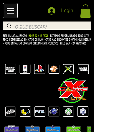
Login
SITE EM ATUALIZAÇÃO
HOJE 22 / 12 /2025
ESTAMOS REFORMUNADO TODO SITE -
PEÇO COMPRESSÃO EM CASO DE BUG
- CASO NÃO ENCONTRE O GAME QUE DESEJA
- PODE ENTRA EM CONTATO DIRETAMENTE CONOSCO PELO ZAP -
27 996155366
BEM VINDO Á