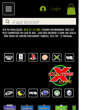
Login
SITE EM ATUALIZAÇÃO
HOJE 22 / 12 /2025
ESTAMOS REFORMUNADO TODO SITE -
PEÇO COMPRESSÃO EM CASO DE BUG
- CASO NÃO ENCONTRE O GAME QUE DESEJA
- PODE ENTRA EM CONTATO DIRETAMENTE CONOSCO PELO ZAP -
27 996155366
BEM VINDO Á