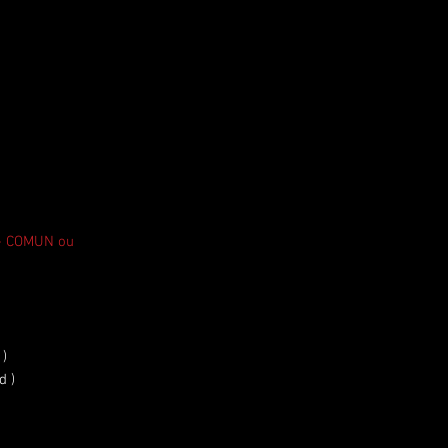
 - COMUN ou
 )
d )