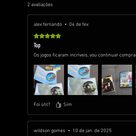
2 avaliações
alex fernando
•
04 de fev.
Rated 5 out of 5 stars.
Top
Os jogos ficaram incríveis, vou continuar compr
Foi útil?
Sim
wildson gomes
•
10 de jan. de 2025