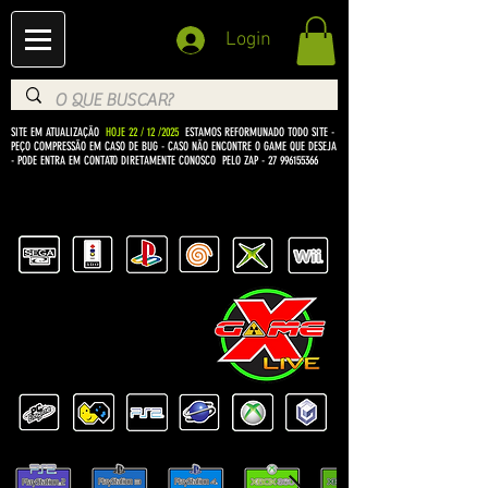
Login
SITE EM ATUALIZAÇÃO
HOJE 22 / 12 /2025
ESTAMOS REFORMUNADO TODO SITE -
PEÇO COMPRESSÃO EM CASO DE BUG
- CASO NÃO ENCONTRE O GAME QUE DESEJA
- PODE ENTRA EM CONTATO DIRETAMENTE CONOSCO PELO ZAP -
27 996155366
BEM VINDO Á