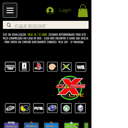
Login
SITE EM ATUALIZAÇÃO
HOJE 22 / 12 /2025
ESTAMOS REFORMUNADO TODO SITE -
PEÇO COMPRESSÃO EM CASO DE BUG
- CASO NÃO ENCONTRE O GAME QUE DESEJA
- PODE ENTRA EM CONTATO DIRETAMENTE CONOSCO PELO ZAP -
27 996155366
BEM VINDO Á