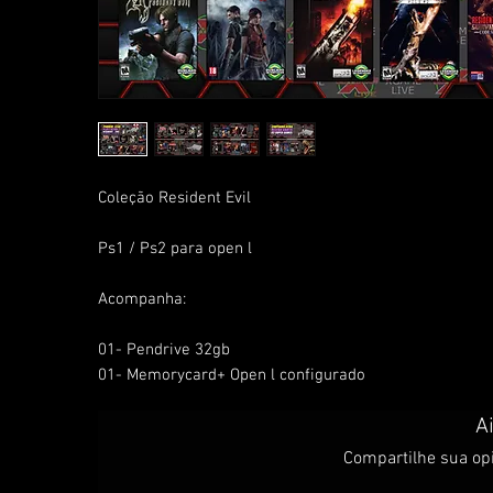
Coleção Resident Evil

Ps1 / Ps2 para open l

Acompanha: 

01- Pendrive 32gb

A
Compartilhe sua opi