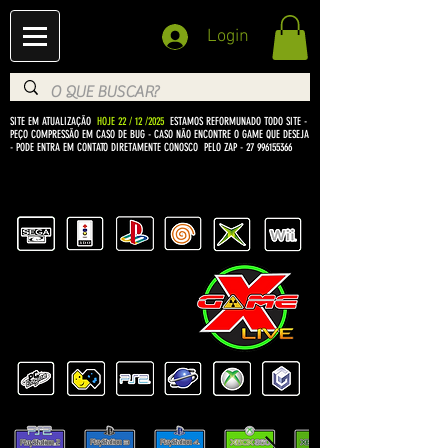
Login
SITE EM ATUALIZAÇÃO
HOJE 22 / 12 /2025
ESTAMOS REFORMUNADO TODO SITE -
PEÇO COMPRESSÃO EM CASO DE BUG
- CASO NÃO ENCONTRE O GAME QUE DESEJA
- PODE ENTRA EM CONTATO DIRETAMENTE CONOSCO PELO ZAP -
27 996155366
BEM VINDO Á