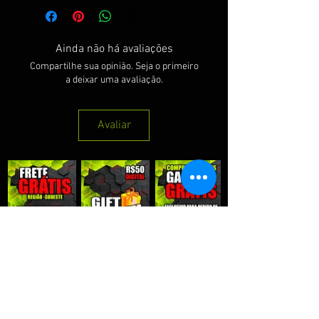
Ainda não há avaliações
Compartilhe sua opinião. Seja o primeiro
a deixar uma avaliação.
Avaliar