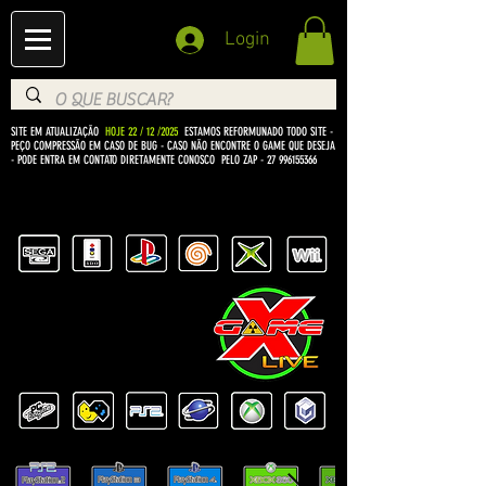
Login
SITE EM ATUALIZAÇÃO
HOJE 22 / 12 /2025
ESTAMOS REFORMUNADO TODO SITE -
PEÇO COMPRESSÃO EM CASO DE BUG
- CASO NÃO ENCONTRE O GAME QUE DESEJA
- PODE ENTRA EM CONTATO DIRETAMENTE CONOSCO PELO ZAP -
27 996155366
BEM VINDO Á