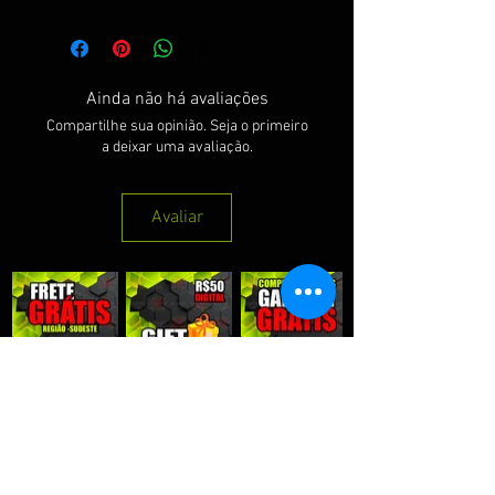
Ainda não há avaliações
Compartilhe sua opinião. Seja o primeiro
a deixar uma avaliação.
Avaliar