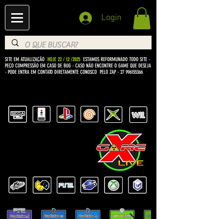
Login
SITE EM ATUALIZAÇÃO
HOJE 22 / 12 /2025
ESTAMOS REFORMUNADO TODO SITE -
PEÇO COMPRESSÃO EM CASO DE BUG
- CASO NÃO ENCONTRE O GAME QUE DESEJA
- PODE ENTRA EM CONTATO DIRETAMENTE CONOSCO PELO ZAP -
27 996155366
BEM VINDO Á