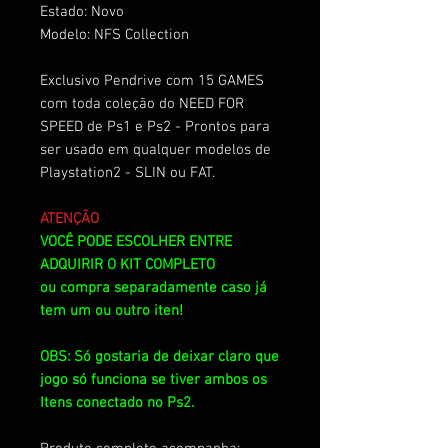
Estado: Novo
Modelo: NFS Collection
Exclusivo Pendrive com 15 GAMES
com toda coleção do NEED FOR
SPEED de Ps1 e Ps2 - Prontos para
ser usado em qualquer modelos de
Playstation2 - SLIN ou FAT.
ATENÇÃO
VOCÊ PODE ESCOLHER ENTRE
ADQUIRIR O KIT COMPLETO
ou compra separadamente caso já
tem um ou outro iten!
OBS: Só gostaria de deixar claro que
jogo só funciona se tiver ambos os
Itens conectado no Ps2.