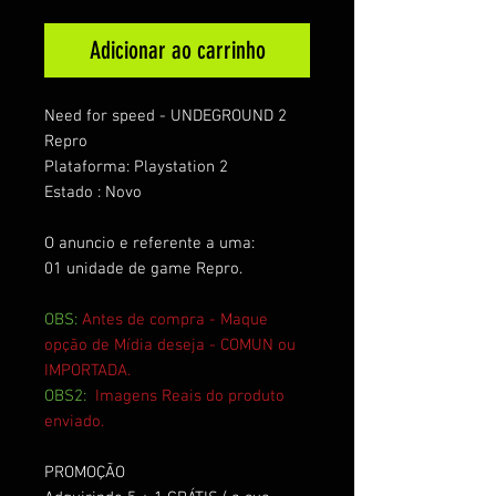
Adicionar ao carrinho
Need for speed - UNDEGROUND 2
Repro
Plataforma: Playstation 2
Estado : Novo
O anuncio e referente a uma:
01 unidade de game Repro.
OBS:
Antes de compra - Maque
opção de Mídia deseja - COMUN ou
IMPORTADA.
OBS2:
Imagens Reais do produto
enviado.
PROMOÇÃO