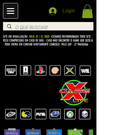
Login
SITE EM ATUALIZAÇÃO
HOJE 22 / 12 /2025
ESTAMOS REFORMUNADO TODO SITE -
PEÇO COMPRESSÃO EM CASO DE BUG
- CASO NÃO ENCONTRE O GAME QUE DESEJA
- PODE ENTRA EM CONTATO DIRETAMENTE CONOSCO PELO ZAP -
27 996155366
BEM VINDO Á