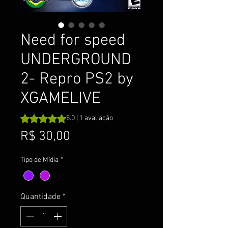
Need for speed
UNDERGROUND
2- Repro PS2 by
XGAMELIVE
A classificação é 5.0 de 5 estrelas com base em 1 avalia
5.0 | 1 avaliação
Preço
R$ 30,00
Tipo de Mídia
*
Quantidade
*