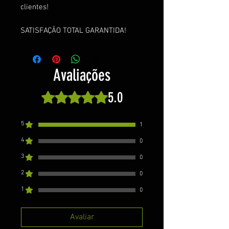
clientes!
SATISFAÇÃO TOTAL GARANTIDA!
Avaliações
5.0
Rated 5 out of 5 stars.
5
1
4
0
3
0
2
0
1
0
Avaliar