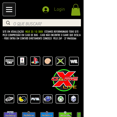
Login
SITE EM ATUALIZAÇÃO
HOJE 22 / 12 /2025
ESTAMOS REFORMUNADO TODO SITE -
PEÇO COMPRESSÃO EM CASO DE BUG
- CASO NÃO ENCONTRE O GAME QUE DESEJA
- PODE ENTRA EM CONTATO DIRETAMENTE CONOSCO PELO ZAP -
27 996155366
BEM VINDO Á