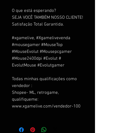
O que está esperando?
SEJA VOCÊ TAMBÉM NOSSO CLIENTE!
Satisfação Total Garantida.
#xgamelive
,
#Xgamelivevenda
#mousegamer
#MouseTop
#MouseEvolut
#Mousepcgamer
#Mouse2400dpi
#Evolut #
EvolutMouse #Evolutgamer
Todas minhas qualificações como
vendedor :
Shopee- ML, retrogame,
qualifiqueme:
www.xgamelive.com/vendedor-100