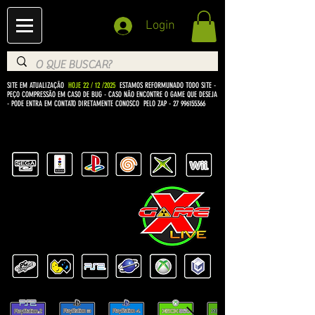
Login
SITE EM ATUALIZAÇÃO
HOJE 22 / 12 /2025
ESTAMOS REFORMUNADO TODO SITE -
PEÇO COMPRESSÃO EM CASO DE BUG
- CASO NÃO ENCONTRE O GAME QUE DESEJA
- PODE ENTRA EM CONTATO DIRETAMENTE CONOSCO PELO ZAP -
27 996155366
BEM VINDO Á