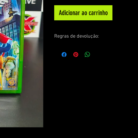
Adicionar ao carrinho
Regras de devolução:
Todos os jogos são testados antes do en
sempre encaminhamos o vídeo para cli
comprovar o perfeito funcionamento do
Devolução/ Reembolso : só será aceita 
chegar em desacordo com o anúncio ou
logística. ( Sem custo )
Frete de devolução: fica sobre respons
comprador! Caso motivo não seja os cit