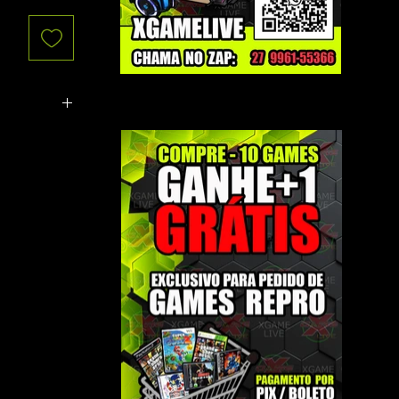
vio, e
ente possa
 produto !
se produto
 por erro de
abilidade do
ados acima.,