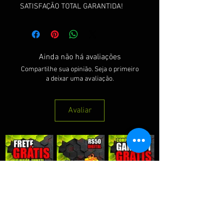
SATISFAÇÃO TOTAL GARANTIDA!
Ainda não há avaliações
Compartilhe sua opinião. Seja o primeiro
a deixar uma avaliação.
Avaliar