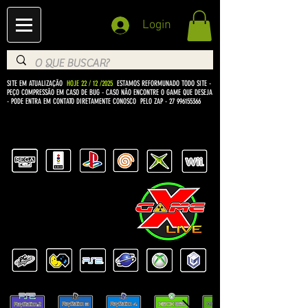
Login
SITE EM ATUALIZAÇÃO
HOJE 22 / 12 /2025
ESTAMOS REFORMUNADO TODO SITE -
PEÇO COMPRESSÃO EM CASO DE BUG
- CASO NÃO ENCONTRE O GAME QUE DESEJA
- PODE ENTRA EM CONTATO DIRETAMENTE CONOSCO PELO ZAP -
27 996155366
BEM VINDO Á