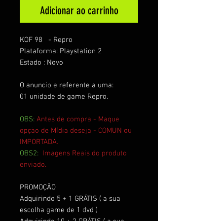
Adicionar ao carrinho
KOF 98 - Repro
Plataforma: Playstation 2
Estado : Novo
O anuncio e referente a uma:
01 unidade de game Repro.
OBS:
Antes de compra - Maque
opção de Mídia deseja - COMUN ou
IMPORTADA.
OBS2:
Imagens Reais do produto
enviado.
PROMOÇÃO
Adquirindo 5 + 1 GRÁTIS ( a sua
escolha game de 1 dvd )