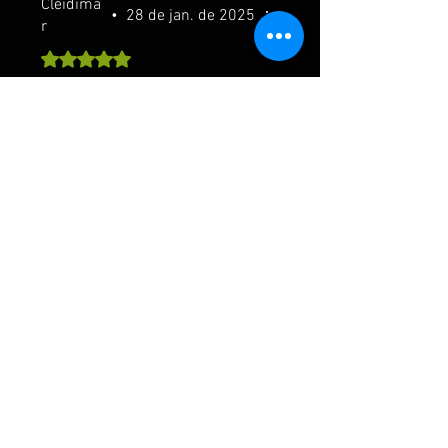
Cleidima
•
28 de jan. de 2025
r
Rated 5 out of 5 stars.
JOGO MARAVILHOSO
Jogo perfeito, veio funcionando
direitinho, a embalagem é
maravilhosa, e o vendedor é
muito atencioso, pode comprar
sem medo.
Foi útil?
Sim