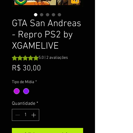
GTA San Andreas
- Repro PS2 by
XGAMELIVE
A classificação é 5.0 de 5 estrelas com base em 2 avalia
5.0 | 2 avaliações
Preço
R$ 30,00
Tipo de Mídia
*
Quantidade
*