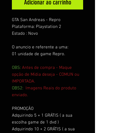
Adicionar ao carrinho
GTA San Andreas - Repro
Plataforma: Playstation 2
Estado : Novo
O anuncio e referente a uma:
01 unidade de game Repro.
OBS:
Antes de compra - Maque
opção de Mídia deseja - COMUN ou
IMPORTADA.
OBS2:
Imagens Reais do produto
enviado.
PROMOÇÃO
Adquirindo 5 + 1 GRÁTIS ( a sua
escolha game de 1 dvd )
Adquirindo 10 + 2 GRÁTIS ( a sua