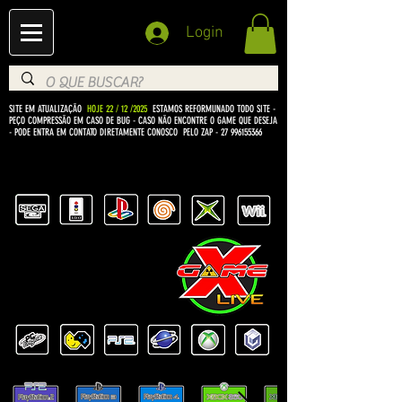
Login
SITE EM ATUALIZAÇÃO
HOJE 22 / 12 /2025
ESTAMOS REFORMUNADO TODO SITE -
PEÇO COMPRESSÃO EM CASO DE BUG
- CASO NÃO ENCONTRE O GAME QUE DESEJA
- PODE ENTRA EM CONTATO DIRETAMENTE CONOSCO PELO ZAP -
27 996155366
BEM VINDO Á