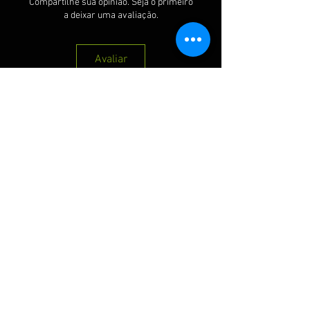
Compartilhe sua opinião. Seja o primeiro
a deixar uma avaliação.
Avaliar
QUE RECEBER NOSSAS PROMOÇÕES :