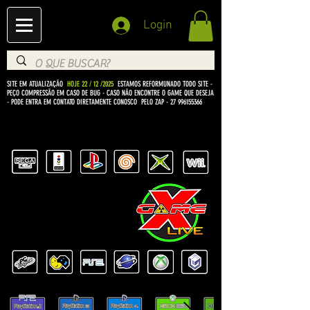
Login
SITE EM ATUALIZAÇÃO
HOJE 22 / 12 /2025
ESTAMOS REFORMUNADO TODO SITE -
PEÇO COMPRESSÃO EM CASO DE BUG
- CASO NÃO ENCONTRE O GAME QUE DESEJA
- PODE ENTRA EM CONTATO DIRETAMENTE CONOSCO PELO ZAP -
27 996155366
BEM VINDO Á