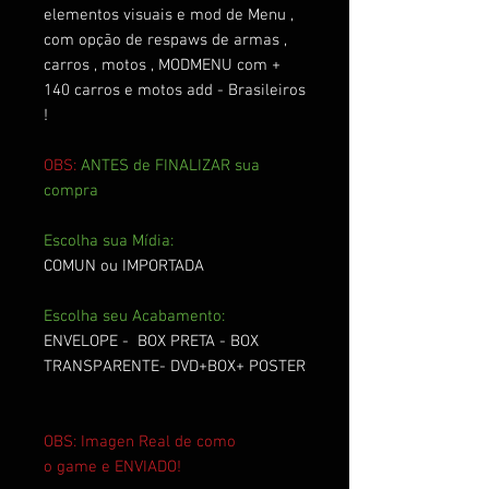
elementos visuais e mod de Menu ,
com opção de respaws de armas ,
carros , motos , MODMENU com +
140 carros e motos add - Brasileiros
!
OBS:
ANTES de FINALIZAR sua
compra
Escolha sua Mídia:
COMUN ou IMPORTADA
Escolha seu Acabamento:
ENVELOPE - BOX PRETA - BOX
TRANSPARENTE- DVD+BOX+ POSTER
OBS: Imagen Real de como
o game e ENVIADO!