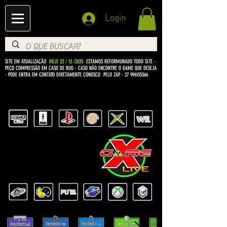
Login
SITE EM ATUALIZAÇÃO
HOJE 22 / 12 /2025
ESTAMOS REFORMUNADO TODO SITE -
PEÇO COMPRESSÃO EM CASO DE BUG
- CASO NÃO ENCONTRE O GAME QUE DESEJA
- PODE ENTRA EM CONTATO DIRETAMENTE CONOSCO PELO ZAP -
27 996155366
BEM VINDO Á