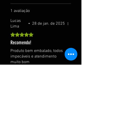
1 avaliação
Lucas
•
28 de jan. de 2025
Lima
Rated 5 out of 5 stars.
Recomendo!
Produto bem embalado, todos
impecáveis e atendimento
muito bom
também. Recomendo!