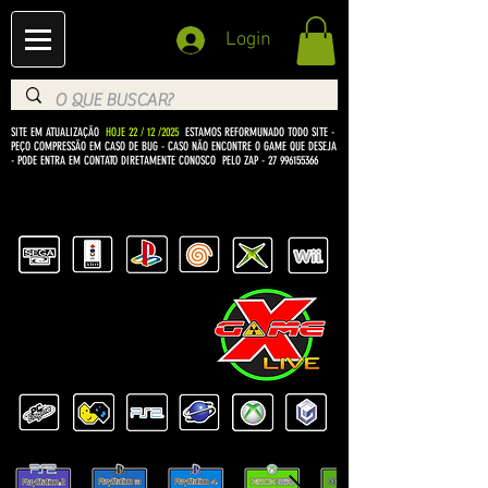
Login
SITE EM ATUALIZAÇÃO
HOJE 22 / 12 /2025
ESTAMOS REFORMUNADO TODO SITE -
PEÇO COMPRESSÃO EM CASO DE BUG
- CASO NÃO ENCONTRE O GAME QUE DESEJA
- PODE ENTRA EM CONTATO DIRETAMENTE CONOSCO PELO ZAP -
27 996155366
BEM VINDO Á